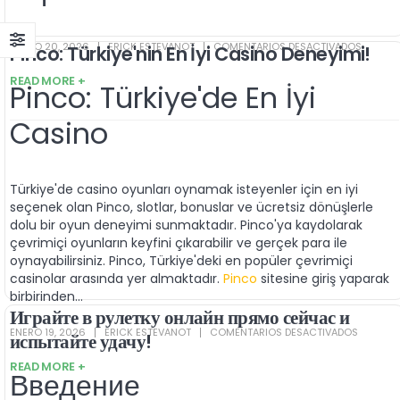
ENERO 20, 2026
ERICK ESTEVANOT
COMENTARIOS DESACTIVADOS
Pinco: Türkiye'nin En İyi Casino Deneyimi!
READ MORE +
Pinco: Türkiye'de En İyi
Casino
Türkiye'de casino oyunları oynamak isteyenler için en iyi
seçenek olan Pinco, slotlar, bonuslar ve ücretsiz dönüşlerle
dolu bir oyun deneyimi sunmaktadır. Pinco'ya kaydolarak
çevrimiçi oyunların keyfini çıkarabilir ve gerçek para ile
oynayabilirsiniz. Pinco, Türkiye'deki en popüler çevrimiçi
casinolar arasında yer almaktadır.
Pinco
sitesine giriş yaparak
birbirinden...
Играйте в рулетку онлайн прямо сейчас и
ENERO 19, 2026
ERICK ESTEVANOT
COMENTARIOS DESACTIVADOS
испытайте удачу!
READ MORE +
Введение