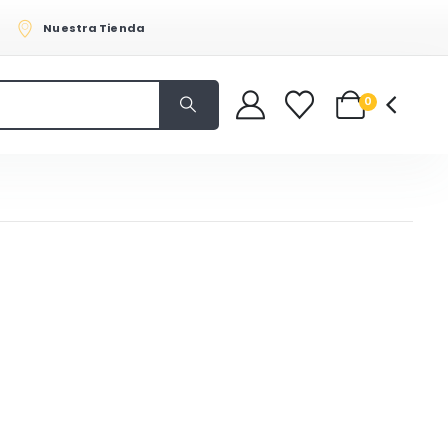
Nuestra Tienda
0