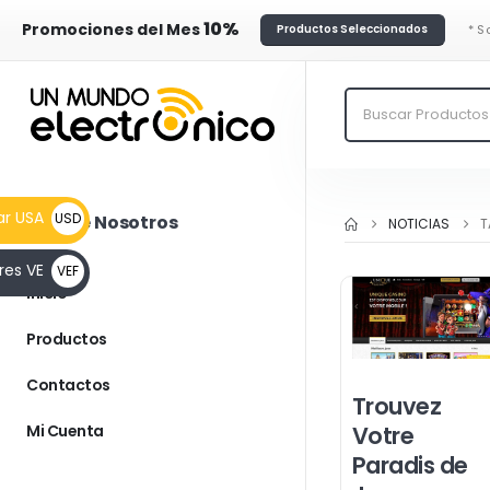
10%
Promociones del Mes
* S
Productos Seleccionados
ar USA
USD
Más de Nosotros
NOTICIAS
T
__FLAG
res VE
VEF
$
Inicio
__FLAG
Bs.F.
Productos
Contactos
Trouvez
Votre
Mi Cuenta
Paradis de