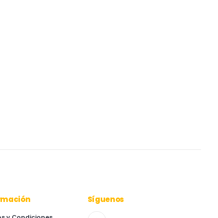
rmación
Síguenos
s y Condiciones