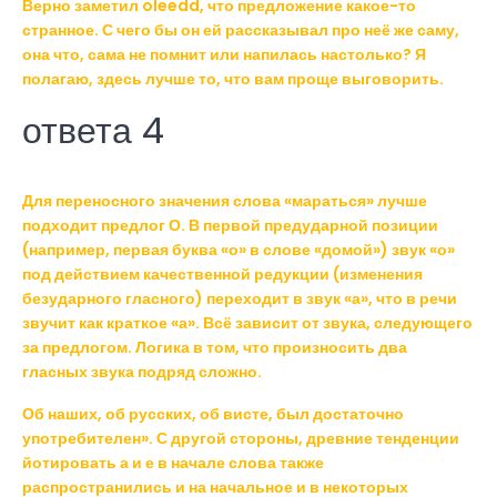
Верно заметил oleedd, что предложение какое-то
странное. С чего бы он ей рассказывал про неё же саму,
она что, сама не помнит или напилась настолько? Я
полагаю, здесь лучше то, что вам проще выговорить.
ответа 4
Для переносного значения слова «мараться» лучше
подходит предлог О. В первой предударной позиции
(например, первая буква «о» в слове «домой») звук «о»
под действием качественной редукции (изменения
безударного гласного) переходит в звук «а», что в речи
звучит как краткое «а». Всё зависит от звука, следующего
за предлогом. Логика в том, что произносить два
гласных звука подряд сложно.
Об наших, об русских, об висте, был достаточно
употребителен». С другой стороны, древние тенденции
йотировать а и е в начале слова также
распространились и на начальное и в некоторых