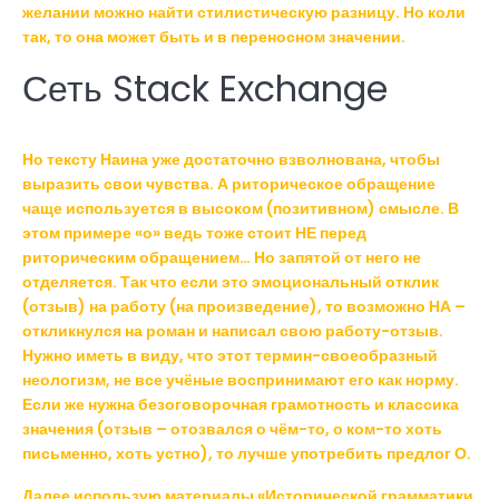
желании можно найти стилистическую разницу. Но коли
так, то она может быть и в переносном значении.
Сеть Stack Exchange
Но тексту Наина уже достаточно взволнована, чтобы
выразить свои чувства. А риторическое обращение
чаще используется в высоком (позитивном) смысле. В
этом примере «о» ведь тоже стоит НЕ перед
риторическим обращением… Но запятой от него не
отделяется. Так что если это эмоциональный отклик
(отзыв) на работу (на произведение), то возможно НА –
откликнулся на роман и написал свою работу-отзыв.
Нужно иметь в виду, что этот термин-своеобразный
неологизм, не все учёные воспринимают его как норму.
Если же нужна безоговорочная грамотность и классика
значения (отзыв – отозвался о чём-то, о ком-то хоть
письменно, хоть устно), то лучше употребить предлог О.
Далее использую материалы «Исторической грамматики