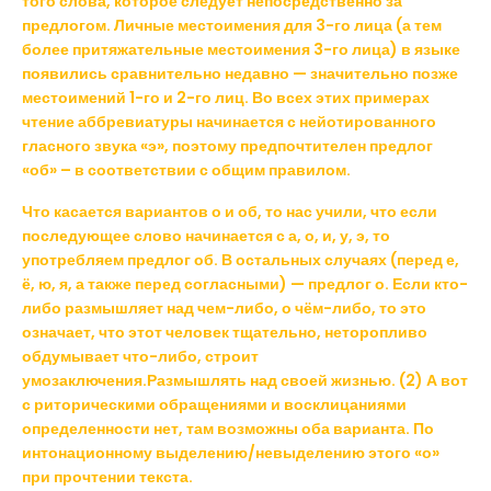
того слова, которое следует непосредственно за
предлогом. Личные местоимения для 3-го лица (а тем
более притяжательные местоимения 3-го лица) в языке
появились сравнительно недавно — значительно позже
местоимений 1-го и 2-го лиц. Во всех этих примерах
чтение аббревиатуры начинается с нейотированного
гласного звука «э», поэтому предпочтителен предлог
«об» – в соответствии с общим правилом.
Что касается вариантов о и об, то нас учили, что если
последующее слово начинается с а, о, и, у, э, то
употребляем предлог об. В остальных случаях (перед е,
ё, ю, я, а также перед согласными) — предлог о. Если кто-
либо размышляет над чем-либо, о чём-либо, то это
означает, что этот человек тщательно, неторопливо
обдумывает что-либо, строит
умозаключения.Размышлять над своей жизнью. (2) А вот
с риторическими обращениями и восклицаниями
определенности нет, там возможны оба варианта. По
интонационному выделению/невыделению этого «о»
при прочтении текста.