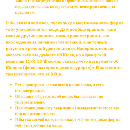
зависят непосредственно от фонетических особенностей
начала того слова, которое следует непосредственно за
предлогом.
Я бы сказал «об вас», поскольку с местоимениями форма
«об» употребляется чаще. Да и вообще правило, как и
многие другие правила, можно рассматривать как
наблюдение за речевой статистикой, а не точный
регулятор речевой деятельности. Наверное, нельзя
сказать «что вы думаете об Юле», но
о брокерской
компании saxo bank
можно сказать «что вы думаете об
Юллясе (финском горнолыжном курорте)». В частности,
там говорится, что «в XIX в.
Есть проверяемые гласные в корне слова, а есть
непроверяемые.
Об наших, об русских, об висте, был достаточно
употребителен».
По интонационному выделению/невыделению этого «о»
при прочтении текста.
Я бы сказал «об вас», поскольку с местоимениями форма
«об» употребляется чаще.