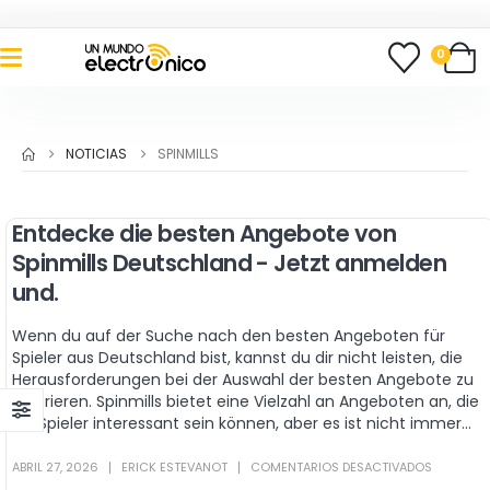
0
NOTICIAS
SPINMILLS
Entdecke die besten Angebote von
Spinmills Deutschland - Jetzt anmelden
und.
Wenn du auf der Suche nach den besten Angeboten für
Spieler aus Deutschland bist, kannst du dir nicht leisten, die
Herausforderungen bei der Auswahl der besten Angebote zu
ignorieren. Spinmills bietet eine Vielzahl an Angeboten an, die
für Spieler interessant sein können, aber es ist nicht immer...
ABRIL 27, 2026
ERICK ESTEVANOT
COMENTARIOS DESACTIVADOS