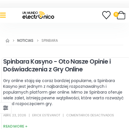
0
NOTICIAS
SPINBARA
Spinbara Kasyno - Oto Nasze Opinie i
Doświadczenia z Gry Online
Gry online stają się coraz bardziej popularne, a Spinbara
Kasyno jest jednym z najbardziej rozpoznawalnych i
popularnych platform gier online. Mimo że Spinbara oferuje
wiele zalet, istnieją pewne wątpliwości, które warto rozważyć
przed rozpoczęciem gry.
ABRIL 23, 2026
ERICK ESTEVANOT
COMENTARIOS DESACTIVADOS
READ MORE +