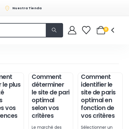
Nuestra Tienda
0
ent
Comment
Comment
r le plus
déterminer
identifier le
té
le site de pari
site de paris
s
optimal
optimal en
ès vos
selon vos
fonction de
rences
critères
vos critères
Le marché des
Sélectionner un