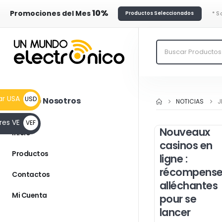
10%
Promociones del Mes
* S
Productos Seleccionados
ar USA
USD
Más de Nosotros
NOTICIAS
J
__FLAG
res VE
VEF
$
Nouveaux
Inicio
__FLAG
casinos en
Bs.F.
Productos
ligne :
récompense
Contactos
alléchantes
Mi Cuenta
pour se
lancer