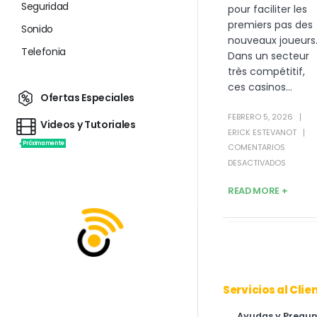
Seguridad
pour faciliter les
premiers pas des
Sonido
nouveaux joueurs
Telefonia
Dans un secteur
très compétitif,
ces casinos...
Ofertas Especiales
FEBRERO 5, 2026
Videos y Tutoriales
ERICK ESTEVANOT
Próximamente
COMENTARIOS
DESACTIVADOS
READ MORE +
Servicios al Clie
Ayudas y Pregu