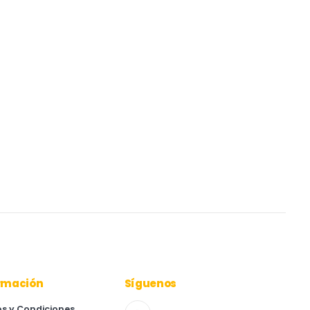
rmación
Síguenos
s y Condiciones