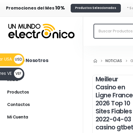
10%
Promociones del Mes
* S
Productos Seleccionados
ar USA
USD
Más de Nosotros
NOTICIAS
G
__FLAG
res VE
VEF
$
Meilleur
Inicio
__FLAG
Casino en
Bs.F.
Productos
Ligne France
2026 Top 10
Contactos
Sites Fiables
Mi Cuenta
2022-04-03
casino gtbe