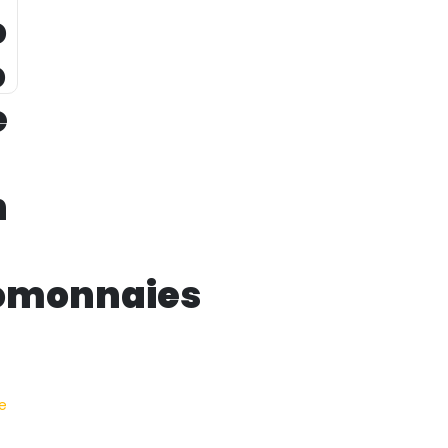
o
o
e
n
omonnaies
e