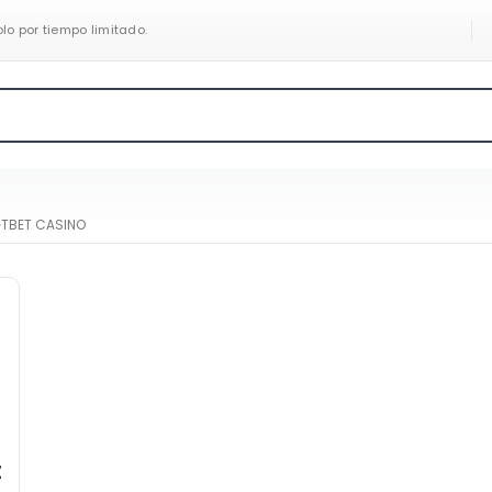
olo por tiempo limitado.
TBET CASINO
t