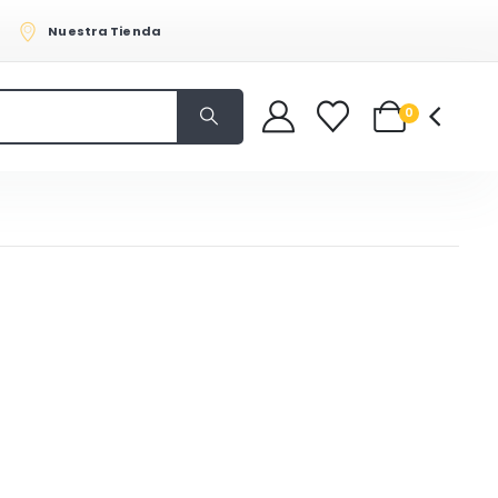
Nuestra Tienda
0