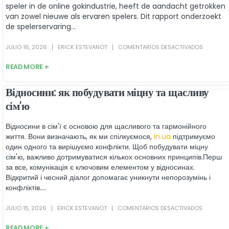
speler in de online gokindustrie, heeft de aandacht getrokken
van zowel nieuwe als ervaren spelers. Dit rapport onderzoekt
de spelerservaring...
JULIO 16, 2026
ERICK ESTEVANOT
COMENTARIOS DESACTIVADOS
READ MORE +
Відносини: як побудувати міцну та щасливу
сім'ю
Відносини в сім'ї є основою для щасливого та гармонійного
життя. Вони визначають, як ми спілкуємося,
in.ua
підтримуємо
один одного та вирішуємо конфлікти. Щоб побудувати міцну
сім'ю, важливо дотримуватися кількох основних принципів.Перш
за все, комунікація є ключовим елементом у відносинах.
Відкритий і чесний діалог допомагає уникнути непорозумінь і
конфліктів....
JULIO 15, 2026
ERICK ESTEVANOT
COMENTARIOS DESACTIVADOS
READ MORE +