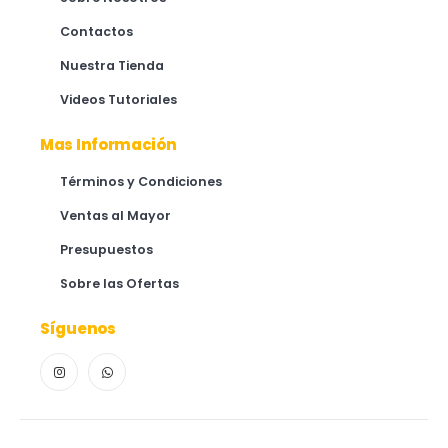
Contactos
Nuestra Tienda
Videos Tutoriales
Mas Información
Términos y Condiciones
Ventas al Mayor
Presupuestos
Sobre las Ofertas
Síguenos