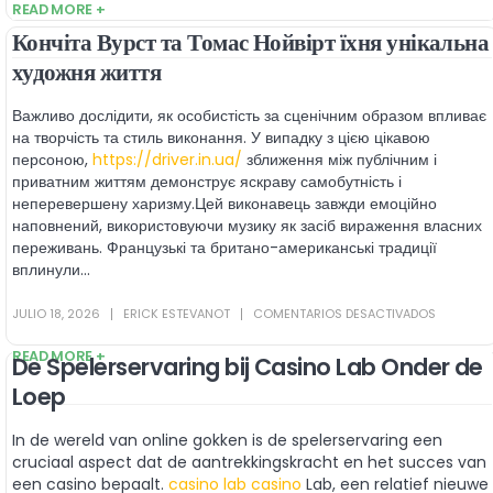
READ MORE +
Кончіта Вурст та Томас Нойвірт їхня унікальна
художня життя
Важливо дослідити, як особистість за сценічним образом впливає
на творчість та стиль виконання. У випадку з цією цікавою
персоною,
https://driver.in.ua/
зближення між публічним і
приватним життям демонструє яскраву самобутність і
неперевершену харизму.Цей виконавець завжди емоційно
наповнений, використовуючи музику як засіб вираження власних
переживань. Французькі та британо-американські традиції
вплинули...
JULIO 18, 2026
ERICK ESTEVANOT
COMENTARIOS DESACTIVADOS
READ MORE +
De Spelerservaring bij Casino Lab Onder de
Loep
In de wereld van online gokken is de spelerservaring een
cruciaal aspect dat de aantrekkingskracht en het succes van
een casino bepaalt.
casino lab casino
Lab, een relatief nieuwe