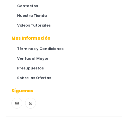
Contactos
Nuestra Tienda
Videos Tutoriales
Mas Información
Términos y Condiciones
Ventas al Mayor
Presupuestos
Sobre las Ofertas
Síguenos