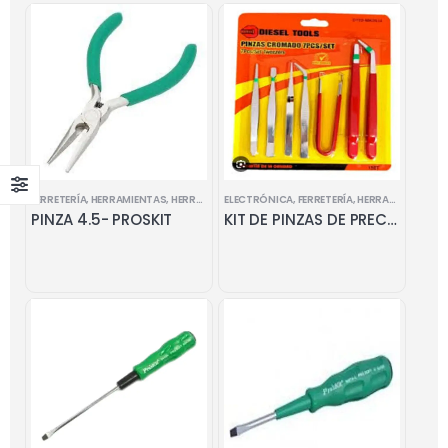
FERRETERÍA
,
HERRAMIENTAS
,
HERRAMIENTAS MANUALES
ELECTRÓNICA
,
FERRETERÍA
,
HERRAMIENTAS
,
H
PINZA 4.5- PROSKIT
KIT DE PINZAS DE PRECISION 7 PZ