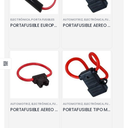
ELECTRÓNICA
,
PORTA FUSIBLES
AUTOMOTRIZ
,
ELECTRÓNICA
,
FUSIBLES
,
PORTA
PORTAFUSIBLE EUROPEO AEREO
PORTAFUSIBLE AEREO AUTO MUELA
AUTOMOTRIZ
,
ELECTRÓNICA
,
FUSIBLES
AUTOMOTRIZ
,
PORTA FUSIBLES
,
ELECTRÓNICA
,
FUSIBLES
,
PORTA
PORTAFUSIBLE AEREO AUTO -MUELA
PORTAFUSIBLE TIPO MUELA CON TAPA