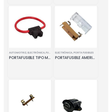
AUTOMOTRIZ
,
ELECTRÓNICA
,
FUSIBLES
ELECTRÓNICA
,
PORTA FUSIBLES
,
PORTA FUSIBLES
PORTAFUSIBLE TIPO MUELA
PORTAFUSIBLE AMERICANO CON BASE