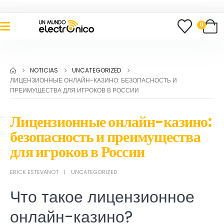
0
NOTICIAS
UNCATEGORIZED
ЛИЦЕНЗИОННЫЕ ОНЛАЙН-КАЗИНО: БЕЗОПАСНОСТЬ И
ПРЕИМУЩЕСТВА ДЛЯ ИГРОКОВ В РОССИИ
Лицензионные онлайн-казино:
безопасность и преимущества
для игроков в России
ERICK ESTEVANOT
UNCATEGORIZED
Что такое лицензионное
онлайн-казино?