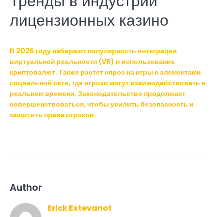
Тренды в индустрии
лицензионных казино
В 2026 году набирают популярность интеграция
виртуальной реальности (VR) и использование
криптовалют. Также растет спрос на игры с элементами
социальной сети, где игроки могут взаимодействовать в
реальном времени. Законодательство продолжает
совершенствоваться, чтобы усилить безопасность и
защитить права игроков.
Author
Erick Estevanot