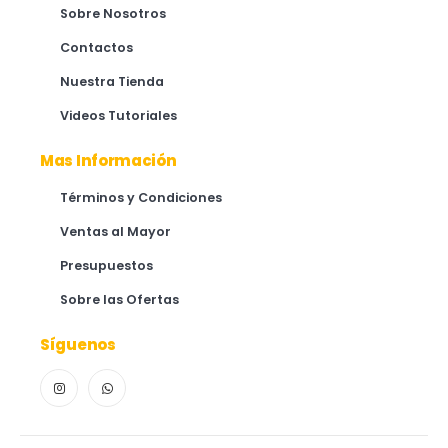
Sobre Nosotros
Contactos
Nuestra Tienda
Videos Tutoriales
Mas Información
Términos y Condiciones
Ventas al Mayor
Presupuestos
Sobre las Ofertas
Síguenos